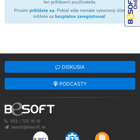
len prihlásení používatelia.
Prosím
prihláste sa
. Pokiaľ ešte nemáte vytvorený účet,
môžete sa
bezplatne zaregistrovať
.
DISKUSIA
PODCASTY
055 / 720 16 10
besoft@besoft.sk